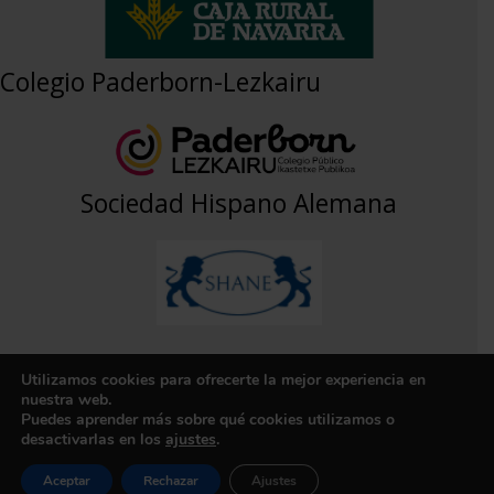
Colegio Paderborn-Lezkairu
Sociedad Hispano Alemana
Utilizamos cookies para ofrecerte la mejor experiencia en
Aviso Legal
|
Política de Privacidad
|
Contacto
nuestra web.
Puedes aprender más sobre qué cookies utilizamos o
Copyright © 2026 APYMA PADERBORN
desactivarlas en los
ajustes
.
Aceptar
Rechazar
Ajustes