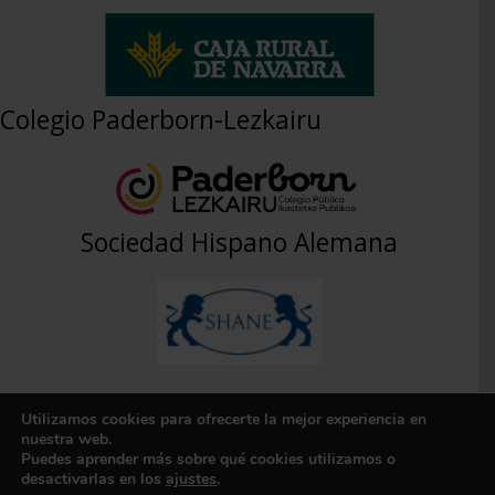
Colegio Paderborn-Lezkairu
Sociedad Hispano Alemana
Utilizamos cookies para ofrecerte la mejor experiencia en
Aviso Legal
|
Política de Privacidad
|
Contacto
nuestra web.
Puedes aprender más sobre qué cookies utilizamos o
Copyright © 2026 APYMA PADERBORN
desactivarlas en los
ajustes
.