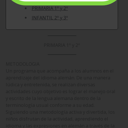
PRIMARIA 1º y 2º
INFANTIL 2º y 3º
PRIMARIA 1º y 2º
METODOLOGIA
Un programa que acompaña a los alumnos en el
aprendizaje del idioma alemán. De una manera
lúdica y entretenida, se realizan diversas
actividades cuyo objetivo es lograr el manejo oral
y escrito de la lengua alemana dentro de la
terminología usual conforme a su edad.
Siguiendo una metodología activa y divertida, los
niños disfrutan de la actividad, aprendiendo el
idioma y las expresiones en alemán a través de la