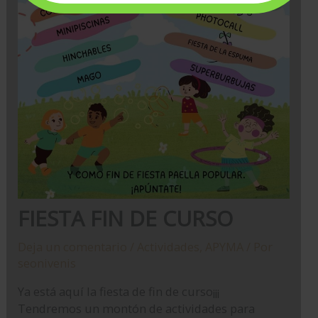
FIESTA FIN DE CURSO
Deja un comentario
/
Actividades
,
APYMA
/ Por
seonivenis
Ya está aquí la fiesta de fin de curso¡¡¡
Tendremos un montón de actividades para