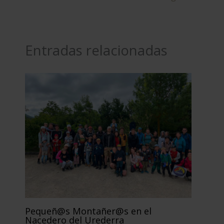
b
er
l
o
o
k
Entradas relacionadas
Pequeñ@s Montañer@s en el
Nacedero del Urederra