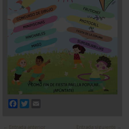
F
T
E
ac
w
m
e
itt
ai
←
Entrada anterior
Entrada siguiente
→