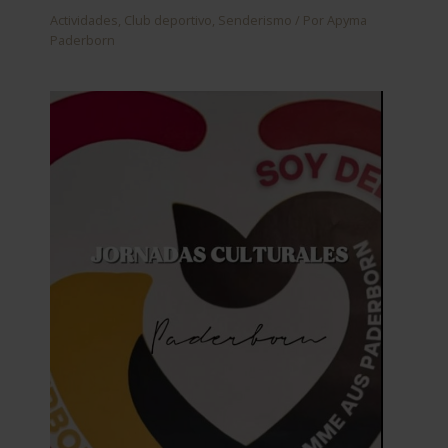
Actividades
,
Club deportivo
,
Senderismo
/ Por
Apyma
Paderborn