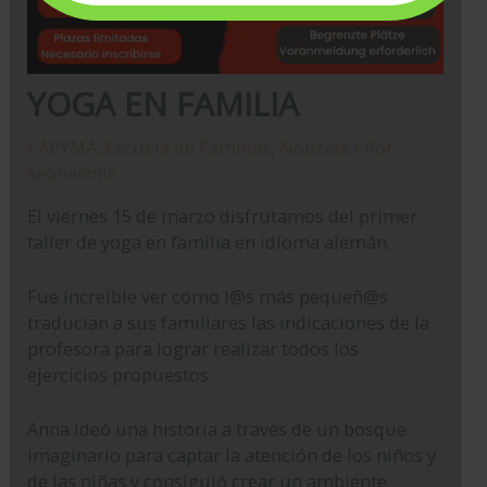
YOGA EN FAMILIA
/
APYMA
,
Escuela de Familias
,
Noticias
/ Por
seonivenis
El viernes 15 de marzo disfrutamos del primer
taller de yoga en familia en idioma alemán.
Fue increíble ver cómo l@s más pequeñ@s
traducían a sus familiares las indicaciones de la
profesora para lograr realizar todos los
ejercicios propuestos.
Anna ideó una historia a través de un bosque
imaginario para captar la atención de los niños y
de las niñas y consiguió crear un ambiente