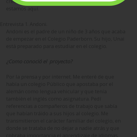
crear mejor idea de lo que somos y por qué
estamos aquí.
Entrevista 1. Andoni.
Andoni es el padre de un niño de 3 años que acaba
de empezar en el Colegio Paderborn. Su hijo, Unai
está preparado para estudiar en el colegio.
¿Como conoció el proyecto?
Por la prensa y por internet. Me enteré de que
había un colegio Público que apostaba por el
alemán como lengua vehicular y que tenía
también el inglés como asignatura. Pedí
referencias a compañeros de trabajo que sabía
que habían tráido a sus hijos al colegio. Me
transmitieron el carácter familiar del colegio, en
donde se trataba de no dejar a nadie atrás y que
cobraba importancia el aprendizaje de idiomas.