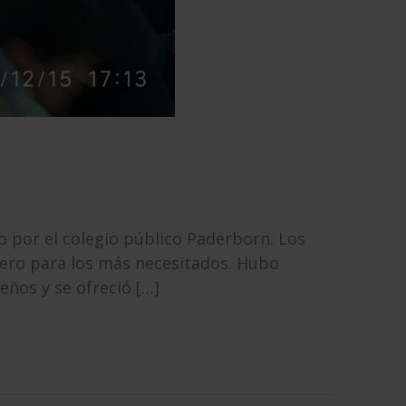
por el colegio público Paderborn. Los
nero para los más necesitados. Hubo
ños y se ofreció […]