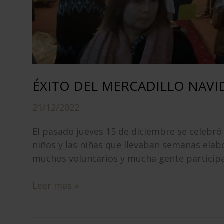
ÉXITO DEL MERCADILLO NAV
21/12/2022
El pasado jueves 15 de diciembre se celebr
niños y las niñas que llevaban semanas ela
muchos voluntarios y mucha gente participan
ÉXITO
Leer más »
DEL
MERCADILLO