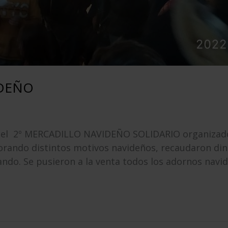
IDEÑO
ó el 2º MERCADILLO NAVIDEÑO SOLIDARIO organizado 
borando distintos motivos navideños, recaudaron di
do. Se pusieron a la venta todos los adornos navide