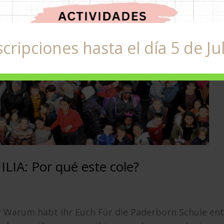
scripciones hasta el día 5 de Jul
A: Por qué este cole?
? Warum habt ihr Euch Für die Paderborn Schule ents