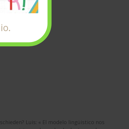
io.
chieden? Luis: « El modelo lingüistico nos