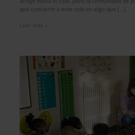
atrajo hasta el cole, pero la comunidad de 
que convierte a este cole en algo que […]
TESTIMONIOS
Leer más »
PADRES
DE
FAMILIA:
Por
qué
este
cole?