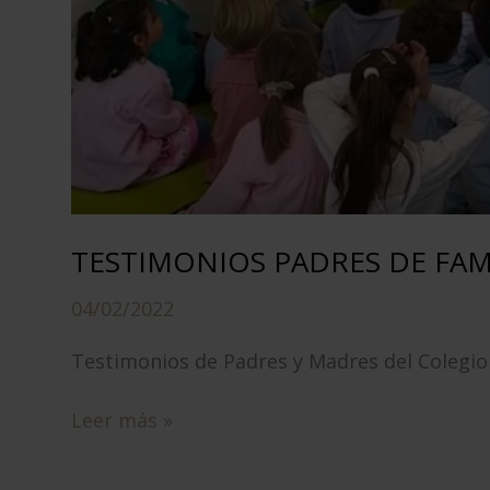
TESTIMONIOS PADRES DE FAMILI
04/02/2022
Testimonios de Padres y Madres del Colegio
TESTIMONIOS
Leer más »
PADRES
DE