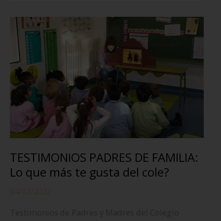
FAMILIA:
Por
qué
este
cole?
TESTIMONIOS PADRES DE FAMILIA:
Lo que más te gusta del cole?
04/02/2022
Testimonios de Padres y Madres del Colegio