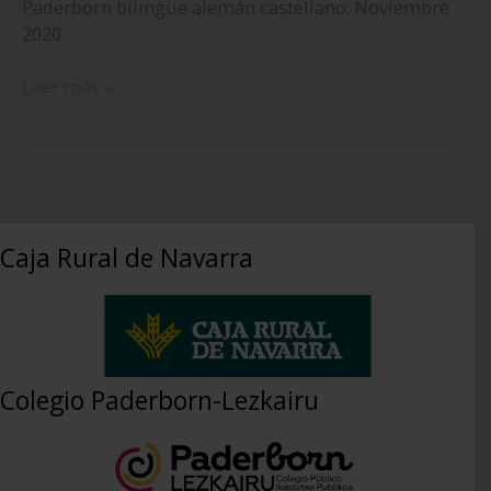
Paderborn bilingüe alemán castellano. Noviembre
2020
TESTIMONIOS
Leer más »
PADRES
DE
FAMILIA:
Lo
que
más
Caja Rural de Navarra
te
gusta
del
cole?
Colegio Paderborn-Lezkairu