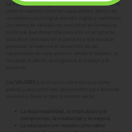
La VISIÓN
es conseguir ser un referente educativo
tanto en valores como en capacidades, dentro de
un sistema plurilingüe alemán, inglés y castellano.
Un centro de calidad con inquietud en la mejora
continua, que desarrolle para ello un programa
educativo centrado en la persona y que busque
potenciar al máximo el desarrollo de las
capacidades de cada alumno, desde el respeto, la
cercanía, el afecto, la exigencia, el trabajo y el
esfuerzo.
Los VALORES
o principios sobre los que como
padres y asociados nos apoyaremos para alcanzar
la visión y llevar a cabo la misión serán:
La responsabilidad, la implicación y el
compromiso, la creatividad y la mejora.
La educación y el respeto como labor