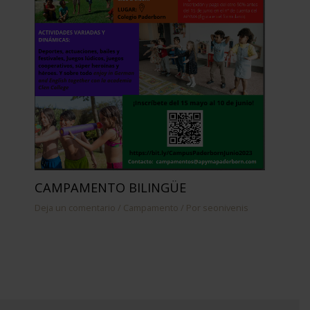
CAMPAMENTO BILINGÜE
Deja un comentario
/
Campamento
/ Por
seonivenis